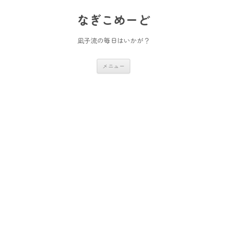
コ
ン
なぎこめーど
テ
ン
ツ
へ
凪子流の毎日はいかが？
ス
キ
ッ
メニュー
プ