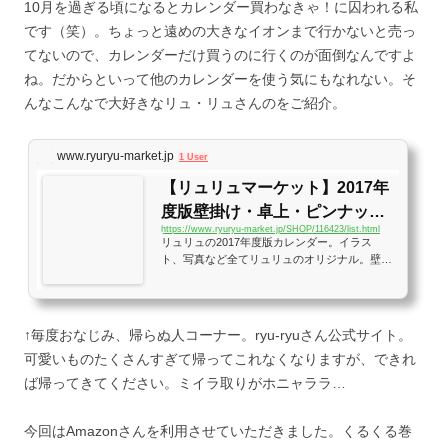
10月を過ぎる頃になるとカレンダー買わなきゃ！に囚われる私
です（笑）。ちょっと遠めの大きなイオンまで行かないと売っ
てないので、カレンダーだけ買うのに行くのが面倒なんですよ
ね。だからといって他のカレンダーを使う気にもなれない。そ
んなこんなで大好きなリュ・リュさんのをご紹介。
www.ryuryu-market.jp
1 User
【リュリュマーケット】2017年
度版壁掛け・卓上・ピンナップ
https://www.ryuryu-market.jp/SHOP/116423/list.html
カレンダー
リュリュの2017年度版カレンダー。イラス
ト、写真など全てリュリュのオリジナル。壁掛
けタイプ、ピンナップタイプ、卓上タイプをご
用意。一年間、お部屋が楽しくなるカレンダー
でお過ごしください。
↑毎度おなじみ、帰らぬ人コーナー。ryu-ryuさん公式サイト。
可愛いものたくさんすぎて帰ってこれなくなりますが、できれ
ば帰ってきてください。ミイラ取りがホニャララ…
今回はAmazonさんを利用させていただきました。くるくる巻