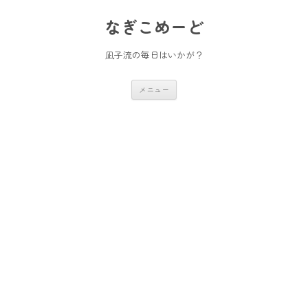
コ
ン
なぎこめーど
テ
ン
ツ
へ
凪子流の毎日はいかが？
ス
キ
ッ
メニュー
プ