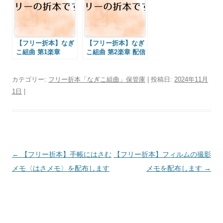
【フリー折本】なぎ
【フリー折本】なぎ
こ組曲 第1楽章
こ組曲 第2楽章 配信
しました
カテゴリー:
フリー折本「なぎこ組曲」保管庫
| 投稿日:
2024年11月
1日
|
投
←
【フリー折本】手帳にはさむ
【フリー折本】フィルムの撮影
稿
メモ〈はさメモ〉を配布します
メモを配布します
→
ナ
ビ
ゲ