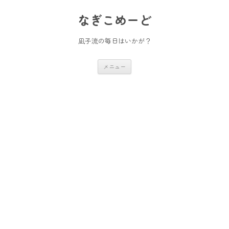
コ
ン
なぎこめーど
テ
ン
ツ
へ
凪子流の毎日はいかが？
ス
キ
ッ
メニュー
プ