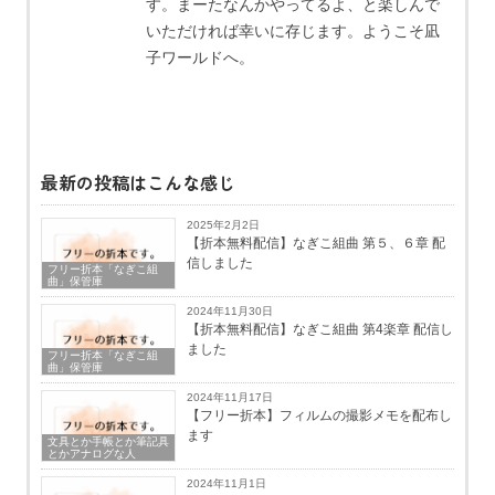
す。まーたなんかやってるよ、と楽しんで
いただければ幸いに存じます。ようこそ凪
子ワールドへ。
最新の投稿はこんな感じ
2025年2月2日
【折本無料配信】なぎこ組曲 第５、６章 配
信しました
フリー折本「なぎこ組
曲」保管庫
2024年11月30日
【折本無料配信】なぎこ組曲 第4楽章 配信し
ました
フリー折本「なぎこ組
曲」保管庫
2024年11月17日
【フリー折本】フィルムの撮影メモを配布し
ます
文具とか手帳とか筆記具
とかアナログな人
2024年11月1日