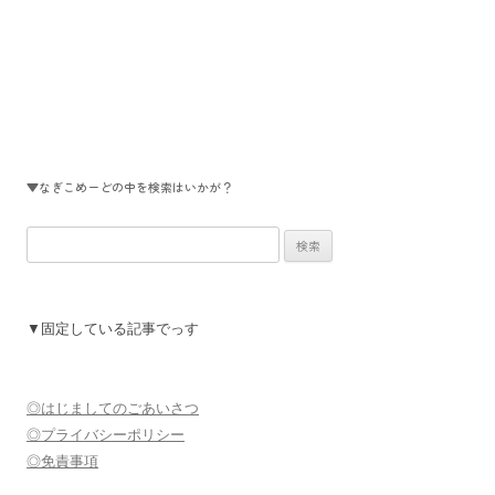
▼なぎこめーどの中を検索はいかが？
検
索:
▼固定している記事でっす
◎はじましてのごあいさつ
◎プライバシーポリシー
◎免責事項