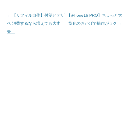
投
←
【リフィル自作】付箋とデザ
【iPhone16 PRO】ちょっと大
稿
ペ 消費するなら増えても大丈
型化のおかげで操作がラク
→
ナ
夫！
ビ
ゲ
ー
シ
ョ
ン