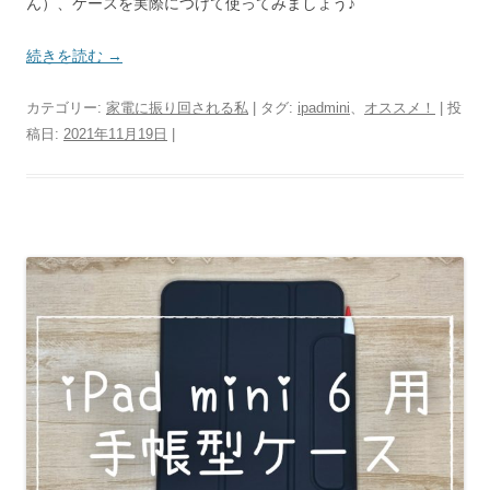
ん）、ケースを実際につけて使ってみましょう♪
続きを読む
→
カテゴリー:
家電に振り回される私
| タグ:
ipadmini
、
オススメ！
| 投
稿日:
2021年11月19日
|