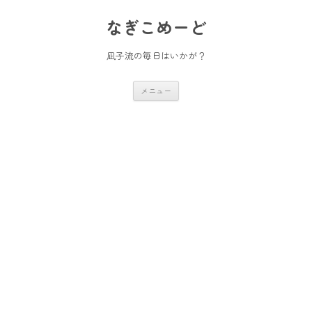
コ
ン
なぎこめーど
テ
ン
ツ
へ
凪子流の毎日はいかが？
ス
キ
ッ
メニュー
プ