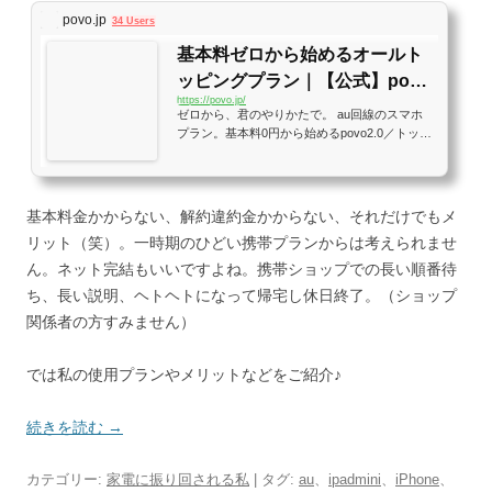
povo.jp
34 Users
基本料ゼロから始めるオールト
ッピングプラン｜【公式】povo
https://povo.jp/
2.0
ゼロから、君のやりかたで。 au回線のスマホ
プラン。基本料0円から始めるpovo2.0／トッピ
ングが選べて、5Gにも対応してます！乗り換
えにおススメ！
基本料金かからない、解約違約金かからない、それだけでもメ
リット（笑）。一時期のひどい携帯プランからは考えられませ
ん。ネット完結もいいですよね。携帯ショップでの長い順番待
ち、長い説明、ヘトヘトになって帰宅し休日終了。（ショップ
関係者の方すみません）
では私の使用プランやメリットなどをご紹介♪
続きを読む
→
カテゴリー:
家電に振り回される私
| タグ:
au
、
ipadmini
、
iPhone
、