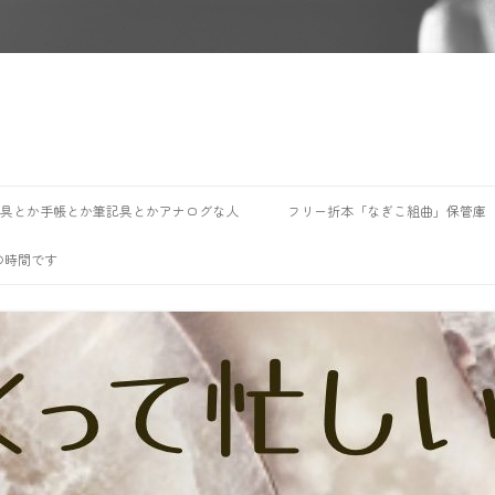
具とか手帳とか筆記具とかアナログな人
フリー折本「なぎこ組曲」保管庫
の時間です