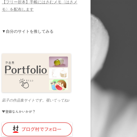
【フリー折本】手帳にはさむメモ〈はさメ
モ〉を配布します
▼自分のサイトを推してみる
凪子の作品集サイトです。覗いてってね♪
▼登録なんかいかが？