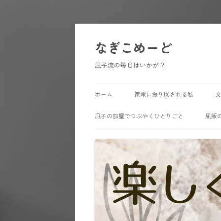
コ
ン
テ
なぎこめーど
ン
ツ
へ
凪子流の毎日はいかが？
ス
キ
ッ
プ
ホーム
家電に振り回される私
文
凪子の部屋でつぶやくひとりごと
凪飯