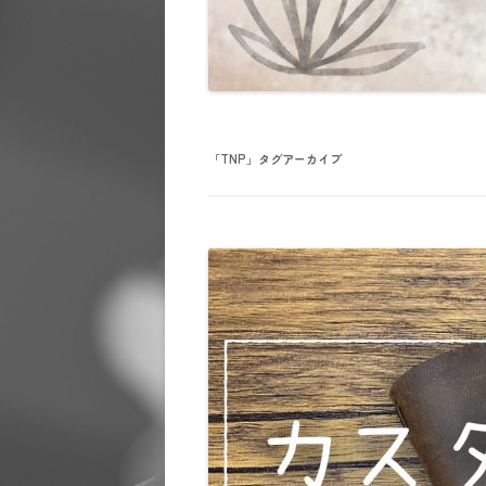
「
TNP
」タグアーカイブ