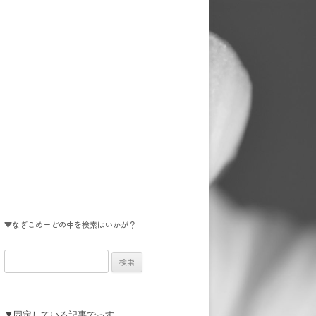
▼なぎこめーどの中を検索はいかが？
検
索:
▼固定している記事でっす