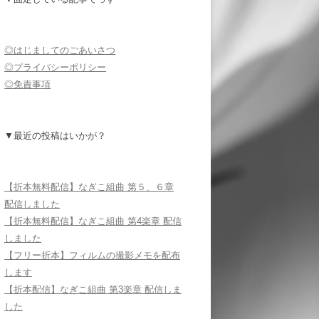
◎はじましてのごあいさつ
◎プライバシーポリシー
◎免責事項
▼最近の投稿はいかが？
【折本無料配信】なぎこ組曲 第５、６章
配信しました
【折本無料配信】なぎこ組曲 第4楽章 配信
しました
【フリー折本】フィルムの撮影メモを配布
します
【折本配信】なぎこ組曲 第3楽章 配信しま
した