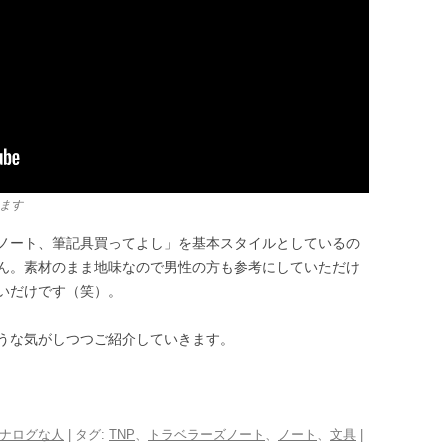
ます
ノート、筆記具買ってよし」を基本スタイルとしているの
ん。素材のまま地味なので男性の方も参考にしていただけ
いだけです（笑）。
うな気がしつつご紹介していきます。
ナログな人
| タグ:
TNP
、
トラベラーズノート
、
ノート
、
文具
|