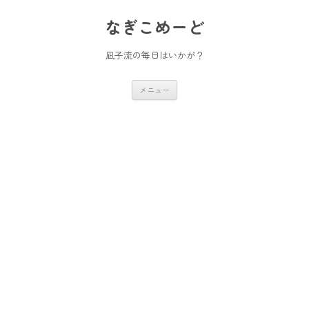
コ
ン
なぎこめーど
テ
ン
ツ
へ
凪子流の毎日はいかが？
ス
キ
ッ
メニュー
プ