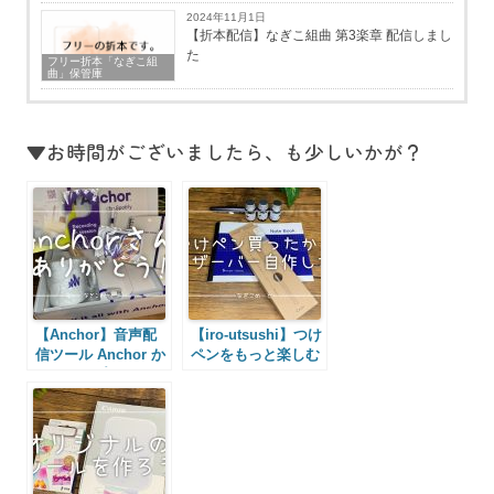
2024年11月1日
【折本配信】なぎこ組曲 第3楽章 配信しまし
た
フリー折本「なぎこ組
曲」保管庫
▼お時間がございましたら、も少しいかが？
【Anchor】音声配
【iro-utsushi】つけ
信ツール Anchor か
ペンをもっと楽しむ
ら嬉しいプレゼント
ためにインクリザー
が届いたので開封す
バー自作してみよっ
るよっ！
♪