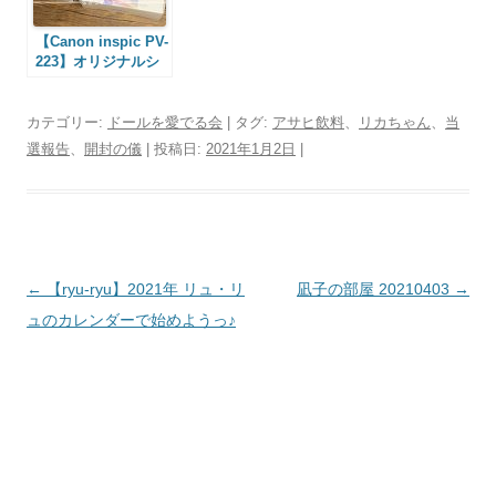
【Canon inspic PV-
223】オリジナルシ
ールを作るとコラー
ジュ手帳が楽しいっ
♪
カテゴリー:
ドールを愛でる会
| タグ:
アサヒ飲料
、
リカちゃん
、
当
選報告
、
開封の儀
| 投稿日:
2021年1月2日
|
投
←
【ryu-ryu】2021年 リュ・リ
凪子の部屋 20210403
→
稿
ュのカレンダーで始めようっ♪
ナ
ビ
ゲ
ー
シ