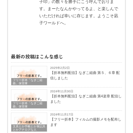
子印」の数々を勝手にこう呼んでおりま
す。まーたなんかやってるよ、と楽しんで
いただければ幸いに存じます。ようこそ凪
子ワールドへ。
最新の投稿はこんな感じ
2025年2月2日
【折本無料配信】なぎこ組曲 第５、６章 配
信しました
フリー折本「なぎこ組
曲」保管庫
2024年11月30日
【折本無料配信】なぎこ組曲 第4楽章 配信し
ました
フリー折本「なぎこ組
曲」保管庫
2024年11月17日
【フリー折本】フィルムの撮影メモを配布し
ます
文具とか手帳とか筆記具
とかアナログな人