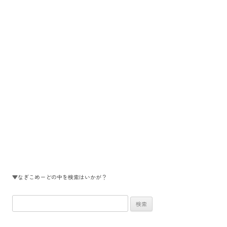
ョ
ン
▼なぎこめーどの中を検索はいかが？
検
索: