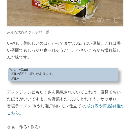
みんな大好きサッポロ一番
いやもう美味しいのはわかってますよね。はい優勝。これは暑
い昼間でもしっかり食べれそうだし、小さいころから慣れ親し
んだ味です。
Pz-LinkCard
- URLの記述に誤りがあります。
- URL=
アレンジレシピもたくさん掲載されていてこれは一度見ておい
たほうがいいですよ。お野菜もたっぷりとれそう。サッポロ一
番塩ラーメン 冷やし瀬戸内レモン仕立て の
成分表や商品詳細は
こちら
。
さぁ、作ろ♪ 作ろ♪