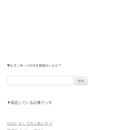
▼なぎこめーどの中を検索はいかが？
検
索:
▼固定している記事でっす
◎はじましてのごあいさつ