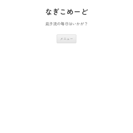
コ
ン
なぎこめーど
テ
ン
ツ
へ
凪子流の毎日はいかが？
ス
キ
ッ
メニュー
プ