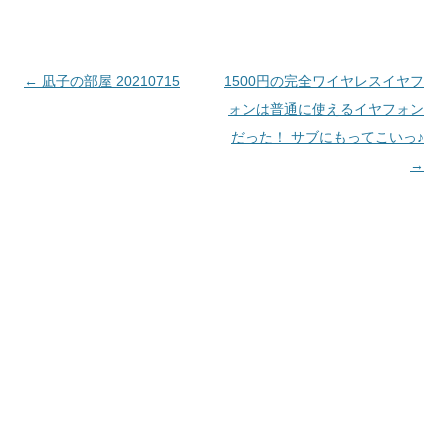
投
←
凪子の部屋 20210715
1500円の完全ワイヤレスイヤフ
稿
ォンは普通に使えるイヤフォン
ナ
だった！ サブにもってこいっ♪
ビ
→
ゲ
ー
シ
ョ
ン