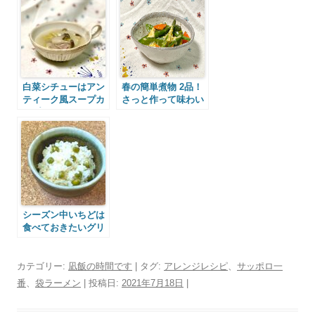
白菜シチューはアン
春の簡単煮物 2品！
ティーク風スープカ
さっと作って味わい
ップでっ♪
ましょうっ♪
シーズン中いちどは
食べておきたいグリ
ンピースごはんを炊
こうっ♪
カテゴリー:
凪飯の時間です
| タグ:
アレンジレシピ
、
サッポロ一
番
、
袋ラーメン
| 投稿日:
2021年7月18日
|